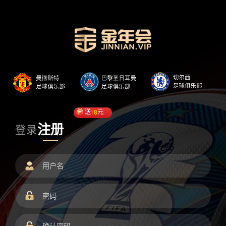
送
18
元
注册
登录