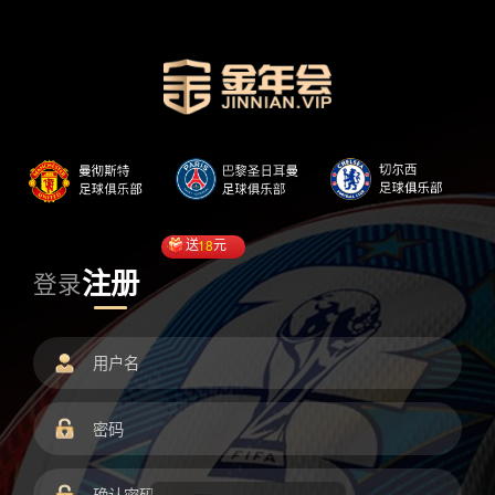
送
18
元
注册
登录