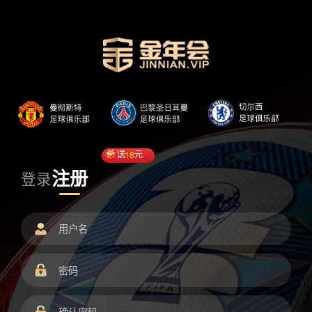
送
18
元
注册
登录